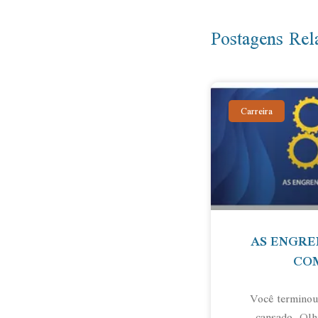
Postagens Rel
Carreira
AS ENGRE
COM
Você terminou 
cansado. Olh