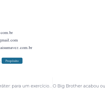
.com.br
gmail.com
isumavez.com.br
,
Propósito
Forças de caráter: para um exercício de vida virtuosa