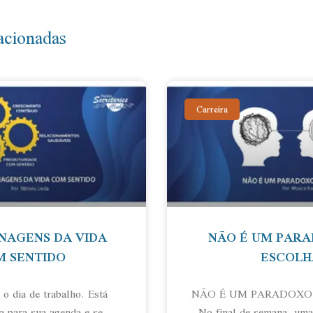
acionadas
Carreira
NAGENS DA VIDA
NÃO É UM PARA
 SENTIDO
ESCOLH
o dia de trabalho. Está
NÃO É UM PARADOXO,
a para sua agenda e se
No final de semana, uma 