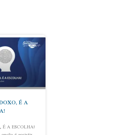
DOXO, É A
A!
 É A ESCOLHA!
opção é assistir