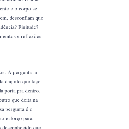
ente e o corpo se
reem, desconfiam que
dência? Finitude?
amentos e reflexões
os. A pergunta ia
la daquilo que faço
a porta pra dentro.
utro que deita na
a pergunta é o
no esforço para
do desconhecido que