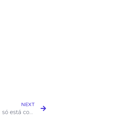
NEXT
O Big Brother acabou ou só está começando?