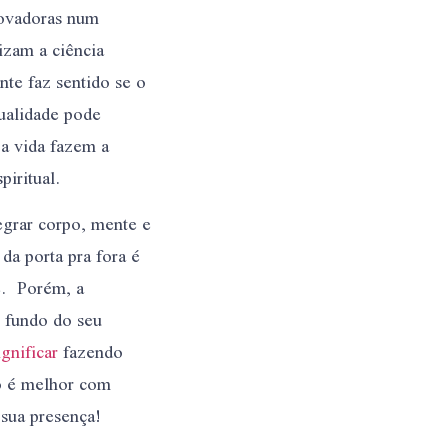
novadoras num
izam a ciência
te faz sentido se o
tualidade pode
 a vida fazem a
piritual.
egrar corpo, mente e
da porta pra fora é
te. Porém, a
 fundo do seu
ignificar
fazendo
o é melhor com
 sua presença!