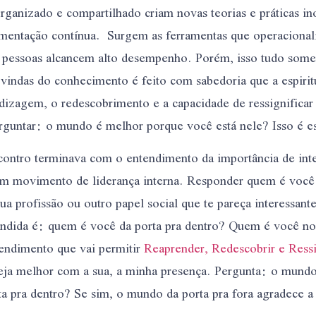
ganizado e compartilhado criam novas teorias e práticas i
imentação contínua. Surgem as ferramentas que operacional
pessoas alcancem alto desempenho. Porém, isso tudo somen
 vindas do conhecimento é feito com sabedoria que a espiri
dizagem, o redescobrimento e a capacidade de ressignificar
erguntar: o mundo é melhor porque você está nele? Isso é es
contro terminava com o entendimento da importância de int
e um movimento de liderança interna. Responder quem é você 
 sua profissão ou outro papel social que te pareça interessan
ondida é: quem é você da porta pra dentro? Quem é você no
endimento que vai permitir
Reaprender
,
Redescobrir
e
Ress
ja melhor com a sua, a minha presença. Pergunta: o mund
a pra dentro? Se sim, o mundo da porta pra fora agradece a