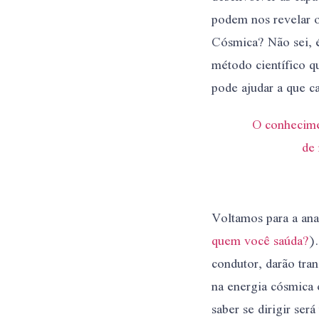
podem nos revelar o
Cósmica? Não sei, é
método científico q
pode ajudar a que c
O conhecime
de 
Voltamos para a ana
quem você saúda?
)
condutor, darão tran
na energia cósmica 
saber se dirigir se